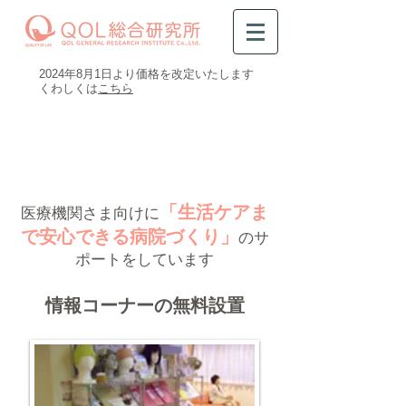
​2024年8月1日より価格を改定いたします
​くわしくは
こちら
0120-47-8081
受付時間 平日9時～16時半
「生活ケアま
医療機関さま向けに
で安心できる病院づくり」
のサ
ポートをしています
情報コーナーの無料設置