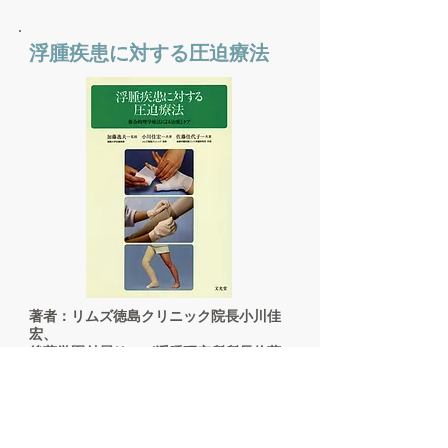
浮腫疾患に対する圧迫療法
著者：リムズ徳島クリニック院長小川佳
宏、
後藤学園付属リンパ浮腫研究所所長佐藤
佳代子
監修：真泉会第一病院名誉院長・徳島大
学名誉教授加藤逸夫
出版社：文光堂
価格：６，６００円（税込）