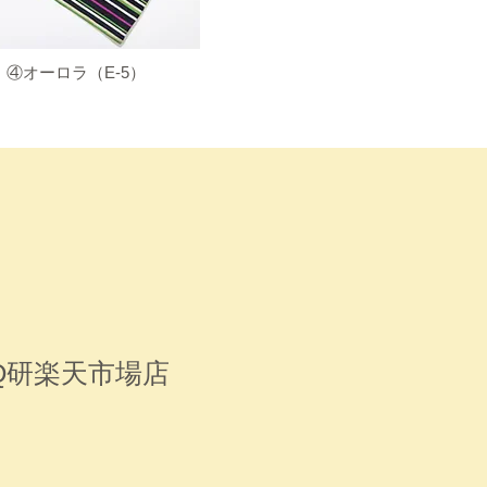
​④オーロラ（E-5）
Q研楽天市場店