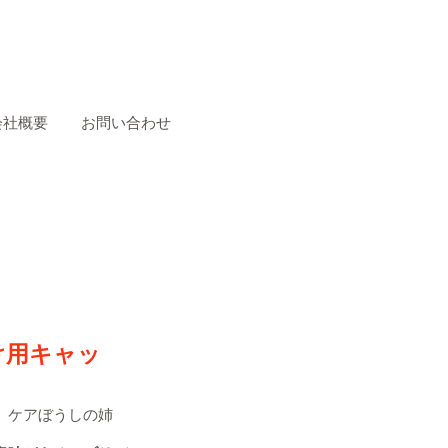
0120-47-8081
受付時間 平日9時～16時半
会社概要
お問い合わせ
け用キャッ
、ケアぼうしの姉