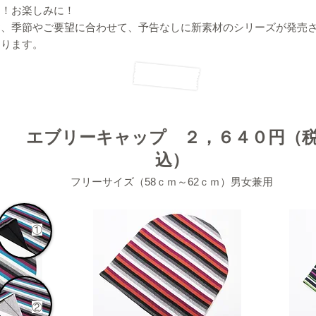
定！お楽しみに！
お、季節やご要望に合わせて、予告なしに新素材のシリーズが発売
あります。
​エブリーキャップ ２，６４０円（
込）
​フリーサイズ（58ｃｍ～62ｃｍ）男女兼用
​①
​②