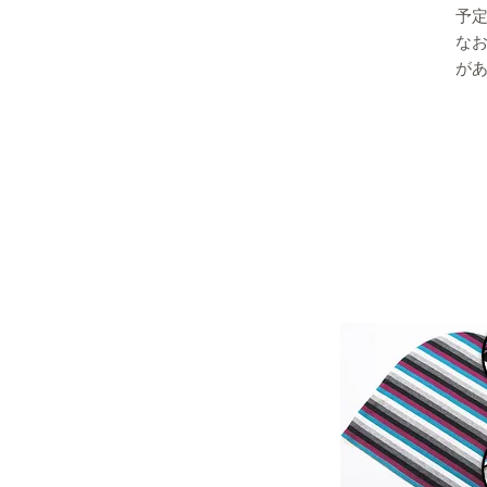
予
な
が