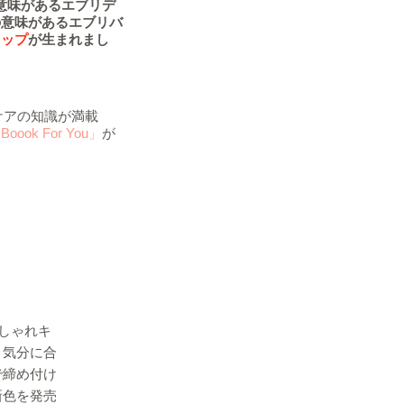
意味があるエブリデ
の意味があるエブリバ
ャップ
が生まれまし
ケアの知識が満載
 Boook For You」
が
しゃれキ
、気分に合
で締め付け
新色を発売