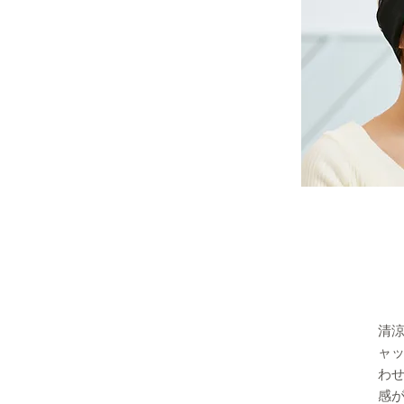
清涼
ャ
わ
感