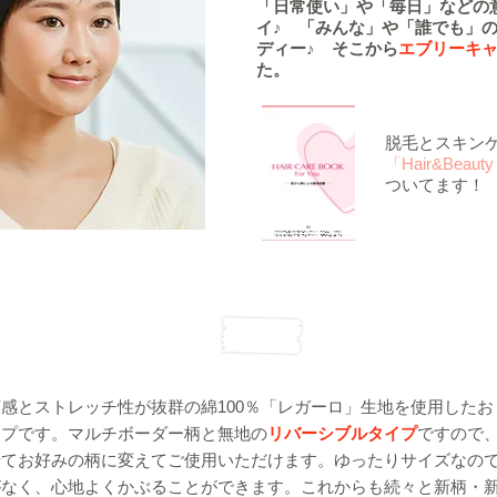
​「日常使い」や「毎日」などの
イ♪ 「みんな」や「誰でも」
ディー♪ そこから
エブリーキ
た。
脱毛とスキン
「Hair&Beauty
ついてます！
感とストレッチ性が抜群の綿100％「レガーロ」生地を使用したお
ップです。マルチボーダー柄と無地の
リバーシブルタイプ
ですので
せてお好みの柄に変えてご使用いただけます。ゆったりサイズなの
がなく、心地よくかぶることができます。これからも続々と新柄・