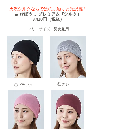
​天然シルクならではの肌触りと光沢感！
​The ｹｱぼうし プレミアム「シルク」
3,410円（税込）
​フリーサイズ 男女兼用
​②グレー
​①ブラック