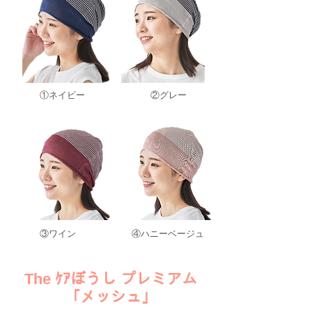
​①ネイビー
​②グレー
​③ワイン
​④ハニーベージュ
​The ｹｱぼうし プレミアム
「メッシュ」