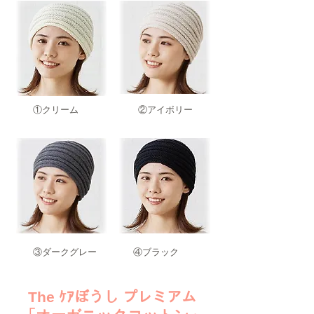
​①クリーム
​②アイボリー
​③ダークグレー
​④ブラック
​The ｹｱぼうし プレミアム