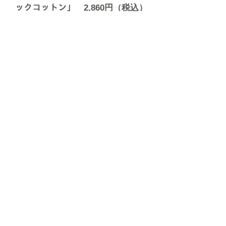
ックコットン」 2,860円（税込）
​フリーサイズ 男女兼用
​①イエロー
​②レッド
​在庫限りで終売
​③ネイビー