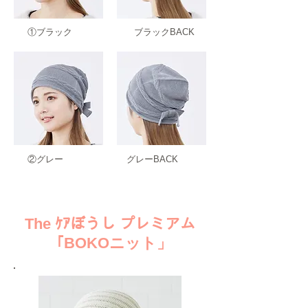
​①ブラック
​ブラックBACK
​②グレー
​グレーBACK
​The ｹｱぼうし プレミアム
「BOKOニット」