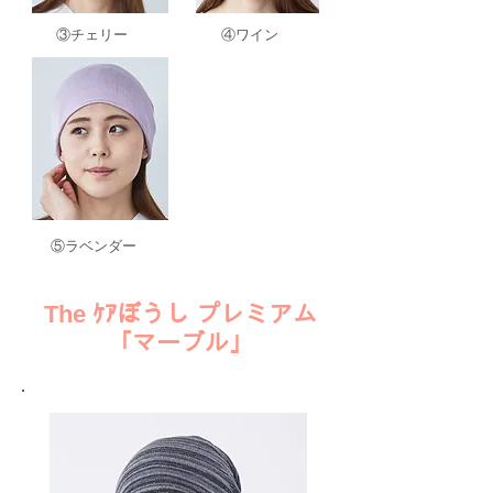
​③チェリー
​④ワイン
​⑤ラベンダー
​The ｹｱぼうし プレミアム
「マーブル」