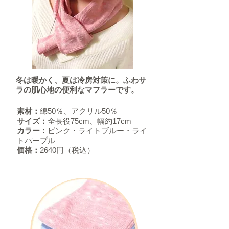
​冬は暖かく、夏は冷房対策に。ふわサ
ラの肌心地の便利なマフラーです。
素材：
綿50％、アクリル50％
サイズ：
全長役75cm、幅約17cm
カラー：
ピンク・ライトブルー・ライ
トパープル
価格：
2640円（税込）