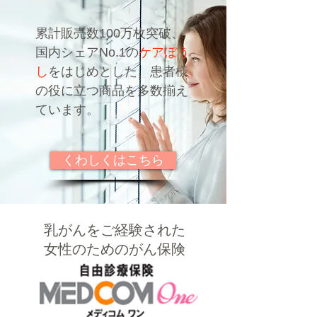
累計販売数100万枚突破、
国内シェアNo.1の
ケアぼう
し
をはじめとした、患者様
の役に立つ商品を多数揃え
ています。
くわしくはこちら
​乳がんをご経験された
女性のためのがん保険